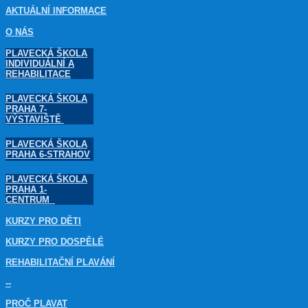
AKTUÁLNÍ INFORMACE
O NÁS
PLAVECKÁ ŠKOLA
INDIVIDUÁLNÍ A
REHABILITACE
PLAVECKÁ ŠKOLA
PRAHA 7-
VÝSTAVIŠTĚ
PLAVECKÁ ŠKOLA
PRAHA 6-STRAHOV
PLAVECKÁ ŠKOLA
PRAHA 1-
CENTRUM
KURZY PRO DĚTI
KURZY PRO DOSPĚLÉ
REHABILITAČNÍ PLAVÁNÍ
--
PROČ PLAVAT